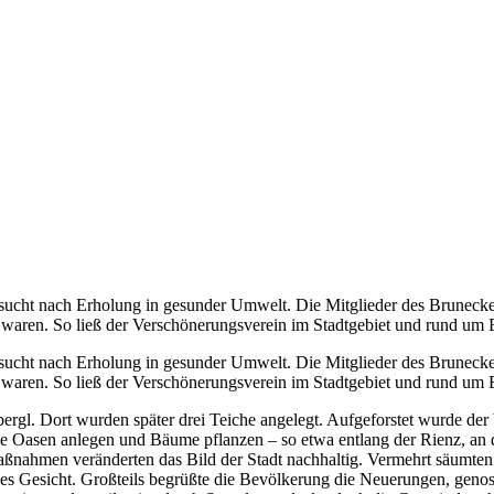
hnsucht nach Erholung in gesunder Umwelt. Die Mitglieder des Bruneck
ten waren. So ließ der Verschönerungsverein im Stadtgebiet und rund 
hnsucht nach Erholung in gesunder Umwelt. Die Mitglieder des Bruneck
ten waren. So ließ der Verschönerungsverein im Stadtgebiet und rund 
bergl. Dort wurden später drei Teiche angelegt. Aufgeforstet wurde d
üne Oasen anlegen und Bäume pflanzen – so etwa entlang der Rienz, an
aßnahmen veränderten das Bild der Stadt nachhaltig. Vermehrt säumten 
 Gesicht. Großteils begrüßte die Bevölkerung die Neuerungen, genoss