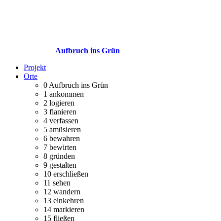
Aufbruch ins Grün
Projekt
Orte
0
Aufbruch ins Grün
1
ankommen
2
logieren
3
flanieren
4
verfassen
5
amüsieren
6
bewahren
7
bewirten
8
gründen
9
gestalten
10
erschließen
11
sehen
12
wandern
13
einkehren
14
markieren
15
fließen