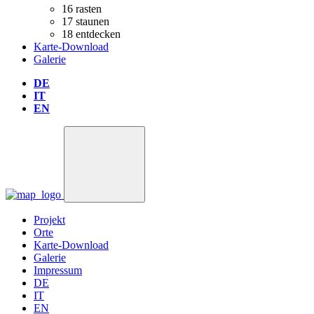
16
rasten
17
staunen
18
entdecken
Karte-Download
Galerie
DE
IT
EN
Projekt
Orte
Karte-Download
Galerie
Impressum
DE
IT
EN