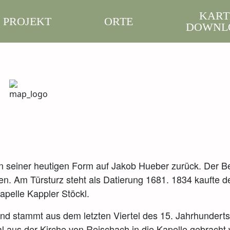
KART
PROJEKT
ORTE
DOWNL
in seiner heutigen Form auf Jakob Hueber zurück. Der Be
en. Am Türsturz steht als Datierung 1681. 1834 kaufte 
apelle Kappler Stöckl.
 stammt aus dem letzten Viertel des 15. Jahrhunderts. H
al aus der Kirche von Reischach in die Kapelle gebrach