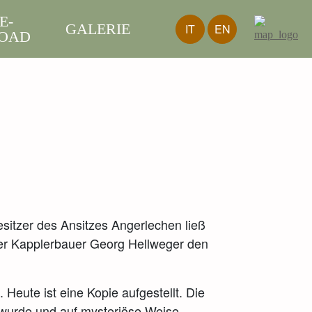
E-
GALERIE
IT
EN
OAD
sitzer des Ansitzes Angerlechen ließ
der Kapplerbauer Georg Hellweger den
eute ist eine Kopie aufgestellt. Die
t wurde und auf mysteriöse Weise