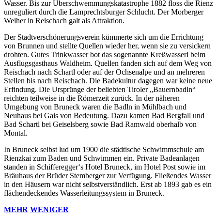
Wasser. Bis zur Überschwemmungskatastrophe 1882 floss die Rienz
unreguliert durch die Lamprechtsburger Schlucht. Der Morberger
Weiher in Reischach galt als Attraktion.
Der Stadtverschönerungsverein kümmerte sich um die Errichtung
von Brunnen und stellte Quellen wieder her, wenn sie zu versickern
drohten. Gutes Trinkwasser bot das sogenannte Kreßwasserl beim
Ausflugsgasthaus Waldheim. Quellen fanden sich auf dem Weg von
Reischach nach Schartl oder auf der Ochsenalpe und an mehreren
Stellen bis nach Reischach. Die Badekultur dagegen war keine neue
Erfindung. Die Ursprünge der beliebten Tiroler „Bauernbadln“
reichten teilweise in die Römerzeit zurück. In der näheren
Umgebung von Bruneck waren die Badln in Mühlbach und
Neuhaus bei Gais von Bedeutung. Dazu kamen Bad Bergfall und
Bad Schartl bei Geiselsberg sowie Bad Ramwald oberhalb von
Montal.
In Bruneck selbst lud um 1900 die städtische Schwimmschule am
Rienzkai zum Baden und Schwimmen ein. Private Badeanlagen
standen in Schifferegger‘s Hotel Bruneck, im Hotel Post sowie im
Bräuhaus der Brüder Stemberger zur Verfügung. Fließendes Wasser
in den Häusern war nicht selbstverständlich. Erst ab 1893 gab es ein
flächendeckendes Wasserleitungssystem in Bruneck.
MEHR
WENIGER