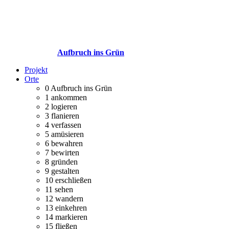
Aufbruch ins Grün
Projekt
Orte
0
Aufbruch ins Grün
1
ankommen
2
logieren
3
flanieren
4
verfassen
5
amüsieren
6
bewahren
7
bewirten
8
gründen
9
gestalten
10
erschließen
11
sehen
12
wandern
13
einkehren
14
markieren
15
fließen