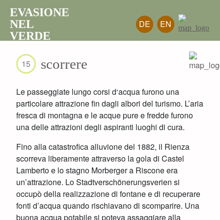
EVASIONE
NEL
DE
EN
VERDE
scorrere
15
Le passeggiate lungo corsi d‘acqua furono una
particolare attrazione fin dagli albori del turismo. L’aria
fresca di montagna e le acque pure e fredde furono
una delle attrazioni degli aspiranti luoghi di cura.
Fino alla catastrofica alluvione del 1882, il Rienza
scorreva liberamente attraverso la gola di Castel
Lamberto e lo stagno Morberger a Riscone era
un’attrazione. Lo Stadtverschönerungsverien si
occupò della realizzazione di fontane e di recuperare
fonti d’acqua quando rischiavano di scomparire. Una
buona acqua potabile si poteva assaggiare alla