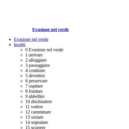
Evasione nel verde
Evasione nel verde
luoghi
0
Evasione nel verde
1
arrivare
2
alloggiare
3
passeggiare
4
costituire
5
divertirsi
6
preservare
7
ospitare
8
fondare
9
abbellire
10
dischiudere
11
vedere
12
camminare
13
sostare
14
segnalare
15
scorrere