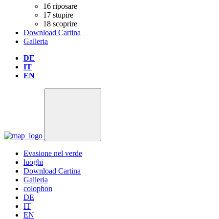
16
riposare
17
stupire
18
scoprire
Download Cartina
Galleria
DE
IT
EN
Evasione nel verde
luoghi
Download Cartina
Galleria
colophon
DE
IT
EN